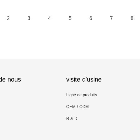
2
3
4
5
6
7
8
 de nous
visite d'usine
Ligne de produits
OEM / ODM
R & D