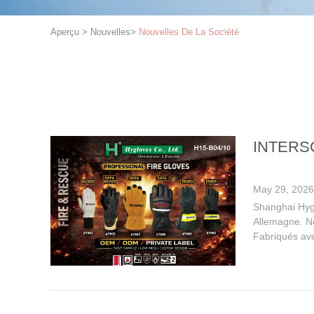
Aperçu
>
Nouvelles
>
Nouvelles De La Société
INTERSC
May 29, 2026
Shanghai Hygl
Allemagne. No
Fabriqués ave