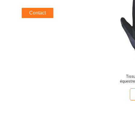
Contact
Tiss
équestr