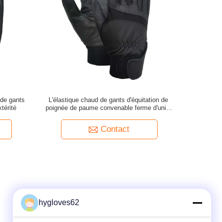
 de gants
L'élastique chaud de gants d'équitation de
térité
poignée de paume convenable ferme d'unité
centrale giflent respirable
Contact
hygloves62