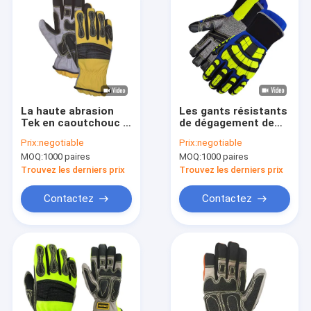
La haute abrasion
Les gants résistants
Tek en caoutchouc a
de dégagement de
renforcé la taille de
délivrance de 4544FP
Prix:
negotiable
Prix:
negotiable
gants de
EN388 2016 ont
MOQ:
1000 paires
MOQ:
1000 paires
dégagement de
coupé la norme ANSI
délivrance 7 - 10
résistante ont coupé
Trouvez les derniers prix
Trouvez les derniers prix
le niveau A8
Contactez
Contactez
Maison
Produits
Au sujet de nous