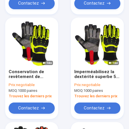
Contactez
Contactez
Conservation de
Imperméabilisez la
revêtement de
dextérité superbe 5
Waterbarrier de
de gants de
Prix:
negotiable
Prix:
negotiable
délivrance de larme
dégagement de
MOQ:
1000 paires
MOQ:
1000 paires
grande de gants
délivrance de la taille
résistants de
8/9/10
Trouvez les derniers prix
Trouvez les derniers prix
dégagement
Contactez
Contactez