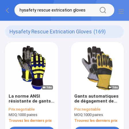
Hysafety Rescue Extrication Gloves
(169)
La norme ANSI
Gants automatiques
résistante de gants
de dégagement de
de dégagement de
Hysafety
Prix:
negotiable
Prix:
negotiable
délivrance de
MOQ:
1000 paires
MOQ:
1000 paires
Hysafety A COUPÉ DE
NIVEAU A8
Trouvez les derniers prix
Trouvez les derniers prix