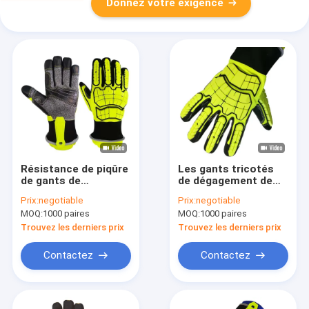
Donnez votre exigence
Résistance de piqûre
Les gants tricotés
de gants de
de dégagement de
dégagement de
délivrance de paume
Prix:
negotiable
Prix:
negotiable
délivrance de norme
perforent la
MOQ:
1000 paires
MOQ:
1000 paires
de 3X44EP EN388
résistance avec
2016
l'impact de TPR
Trouvez les derniers prix
Trouvez les derniers prix
Contactez
Contactez