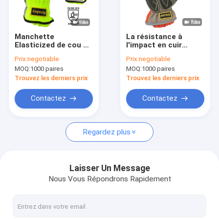
Visite d'usine
Contrôle de qualité
Manchette
La résistance à
Elasticized de cou de
l'impact en cuir
Contactez-nous
tortue de hauts de
synthétique de gants
Prix:
negotiable
Prix:
negotiable
fibre de verre de
de dégagement de
MOQ:
1000 paires
MOQ:
1000 paires
délivrance gants
délivrance de paume
Nouvelles
évidents de
avec l'articulation de
Trouvez les derniers prix
Trouvez les derniers prix
dégagement
gel a capitonné
Blog
Contactez
Contactez
Regardez plus
gants de sapeur-pompier
Gants de dégagement de délivrance
Laisser Un Message
Nous Vous Répondrons Rapidement
Anti gants de vibration
Gants de sécurité de tronçonneuse