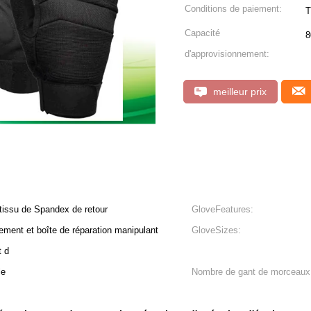
Conditions de paiement:
T
Capacité
8
d'approvisionnement:
meilleur prix
tissu de Spandex de retour
GloveFeatures:
pement et boîte de réparation manipulant
GloveSizes:
t d
le
Nombre de gant de morceaux