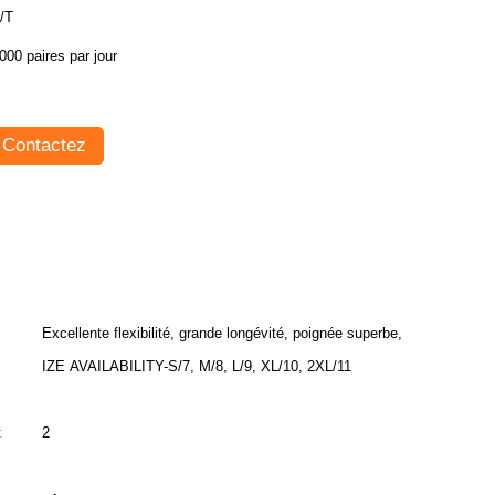
/T
000 paires par jour
Contactez
Excellente flexibilité, grande longévité, poignée superbe,
IZE AVAILABILITY-S/7, M/8, L/9, XL/10, 2XL/11
:
2