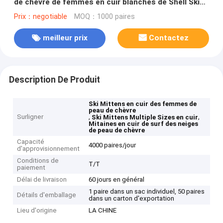
de chèvre de femmes en cuir blanches de Shell Ski
Gloves For Men For
Prix：negotiable
MOQ：1000 paires
meilleur prix
Contactez
Description De Produit
Ski Mittens en cuir des femmes de
peau de chèvre
Surligner
,
,
Ski Mittens Multiple Sizes en cuir
Mitaines en cuir de surf des neiges
de peau de chèvre
Capacité
4000 paires/jour
d'approvisionnement
Conditions de
T/T
paiement
Délai de livraison
60 jours en général
1 paire dans un sac individuel, 50 paires
Détails d'emballage
dans un carton d'exportation
Lieu d'origine
LA CHINE