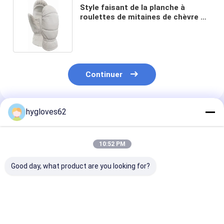
Style faisant de la planche à
roulettes de mitaines de chèvre de
femmes en cuir blanches de Shell
Ski Gloves For Men For
Continuer
hygloves62
Produits Recommandés
10:52 PM
Good day, what product are you looking for?
Mitaines en cuir de
Temps froid deux
Unité centrale