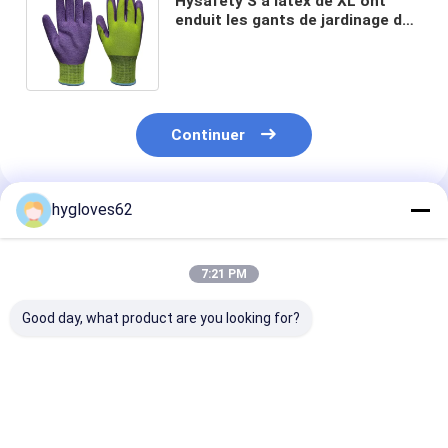
Hysafety S à latex de XL ont
enduit les gants de jardinage de
pin ferme de poignée de gants
de travail
Continuer
hygloves62
Produits Recommandés
7:21 PM
Good day, what product are you looking for?
Taille de jardinage
Les gants de
Le multiple cla
des gants MLXL du
jardinage de travail
montage ferme