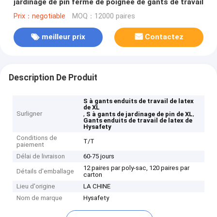
jardinage de pin ferme de poignée de gants de travail
Prix：negotiable
MOQ：12000 paires
meilleur prix
Contactez
Description De Produit
S à gants enduits de travail de latex
de XL
Surligner
,
,
S à gants de jardinage de pin de XL
Gants enduits de travail de latex de
Hysafety
Conditions de
T/T
paiement
Délai de livraison
60-75 jours
12 paires par poly-sac, 120 paires par
Détails d'emballage
carton
Lieu d'origine
LA CHINE
Nom de marque
Hysafety