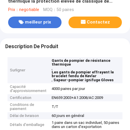
thermique la protection élevée de classique de
résistance
Prix：negotiable
MOQ：50 paires
meilleur prix
Contactez
Description De Produit
Gants de pompier de résistance
thermique
,
Surligner
Les gants de pompier effrayent le
bracelet fendu de Kevlar
,
Sapeur-pompier ignifuge Gloves
Capacité
4000 paires par jour
d'approvisionnement
Certification
EN659:2003+A1:2008/AC:2009
Conditions de
T/T
paiement
Délai de livraison
60 jours en général
1 paire dans un sac individuel, 50 paires
Détails d'emballage
dans un carton d'exportation