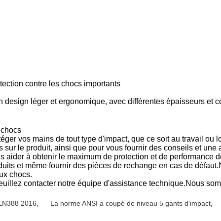
ection contre les chocs importants
design léger et ergonomique, avec différentes épaisseurs et c
x chocs
ger vos mains de tout type d'impact, que ce soit au travail ou lo
s sur le produit, ainsi que pour vous fournir des conseils et un
us aider à obtenir le maximum de protection et de performance 
duits et même fournir des pièces de rechange en cas de défaut.
aux chocs.
euillez contacter notre équipe d'assistance technique.Nous so
t EN388 2016
,
La norme ANSI a coupé de niveau 5 gants d'impact
,