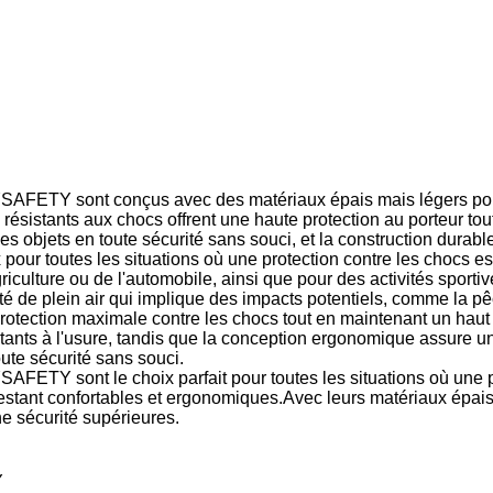
SAFETY sont conçus avec des matériaux épais mais légers pour 
résistants aux chocs offrent une haute protection au porteur tou
 objets en toute sécurité sans souci, et la construction durable 
pour toutes les situations où une protection contre les chocs est
griculture ou de l'automobile, ainsi que pour des activités sportiv
é de plein air qui implique des impacts potentiels, comme la pê
protection maximale contre les chocs tout en maintenant un haut 
stants à l'usure, tandis que la conception ergonomique assure u
ute sécurité sans souci.
AFETY sont le choix parfait pour toutes les situations où une pr
 restant confortables et ergonomiques.Avec leurs matériaux épais
une sécurité supérieures.
Y