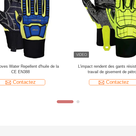
 protecteurs résistant aux chocs
Gants ergonomiques de protection 
ncissent/épaisseurs moyens/épais
gants résistant aux chocs en cuir
hauts
Contactez
Contactez