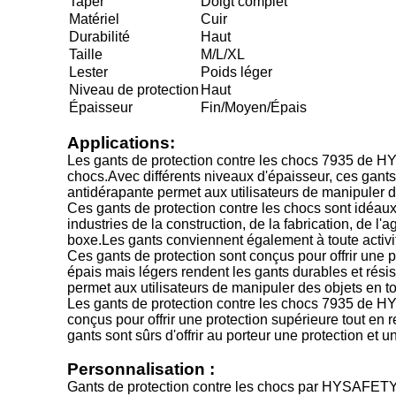
Taper
Doigt complet
Matériel
Cuir
Durabilité
Haut
Taille
M/L/XL
Lester
Poids léger
Niveau de protection
Haut
Épaisseur
Fin/Moyen/Épais
Applications:
Les gants de protection contre les chocs 7935 de HY
chocs.Avec différents niveaux d'épaisseur, ces gants 
antidérapante permet aux utilisateurs de manipuler des
Ces gants de protection contre les chocs sont idéaux 
industries de la construction, de la fabrication, de l'a
boxe.Les gants conviennent également à toute activit
Ces gants de protection sont conçus pour offrir une 
épais mais légers rendent les gants durables et rési
permet aux utilisateurs de manipuler des objets en to
Les gants de protection contre les chocs 7935 de HYS
conçus pour offrir une protection supérieure tout en
gants sont sûrs d'offrir au porteur une protection et 
Personnalisation :
Gants de protection contre les chocs par HYSAFET