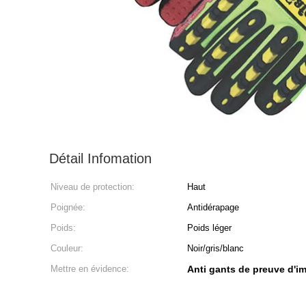
Détail Infomation
Niveau de protection:
Haut
Poignée:
Antidérapage
Poids:
Poids léger
Couleur:
Noir/gris/blanc
Mettre en évidence:
Anti gants de preuve d'i