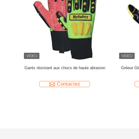
ir de chèvre
Gants tactiques et militaires, en cuir de chèvre
Les gants
umérique en
souple et durable, renforcement numérique en
légers ami
e en tissu
cuir de chèvre à la paume, arrière en tissu
Contactez
tion à
aramide avec coque de protection à
an adhésif
l'articulation, manchette avec ruban adhésif