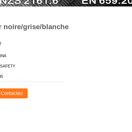
r noire/grise/blanche
e
INA
SAFETY
35
Contactez