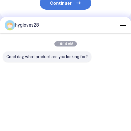
Continuer
hygloves28
Produits Recommandés
10:14 AM
Good day, what product are you looking for?
Gants tactiques et
Gants tactiques et
Les gants
militaires, en cuir de
militaires, en cuir de
protecteurs
chèvre souple et
chèvre souple et
résistant aux 
durable,
durable,
légers amincis
renforcement
renforcement
épaisseurs mo
Meilleur prix
Meilleur prix
Meilleur p
numérique en cuir de
numérique en cuir de
épais
chèvre à la paume,
chèvre à la paume,
arrière en tissu
arrière en tissu
aramide avec coque
aramide avec coque
de protection à
de protection à
Aperçu
Au sujet de nous
Desktop Site
l'articulation,
l'articulation,